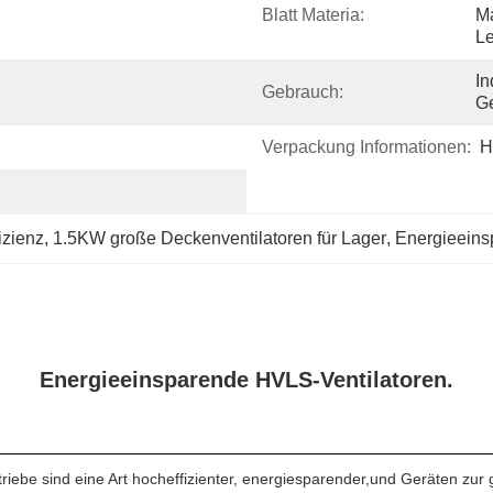
Blatt Materia:
M
Le
In
Gebrauch:
Ge
Verpackung Informationen:
H
izienz
, 
1.5KW große Deckenventilatoren für Lager
, 
Energieeins
Energieeinsparende HVLS-Ventilatoren.
ebe sind eine Art hocheffizienter, energiesparender,und Geräten zur 