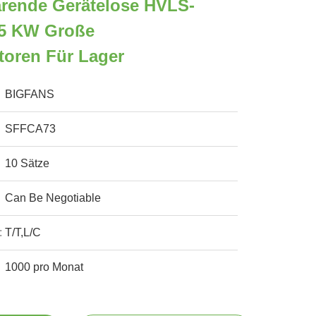
arende Gerätelose HVLS-
,5 KW Große
toren Für Lager
BIGFANS
SFFCA73
10 Sätze
Can Be Negotiable
:
T/T,L/C
1000 pro Monat