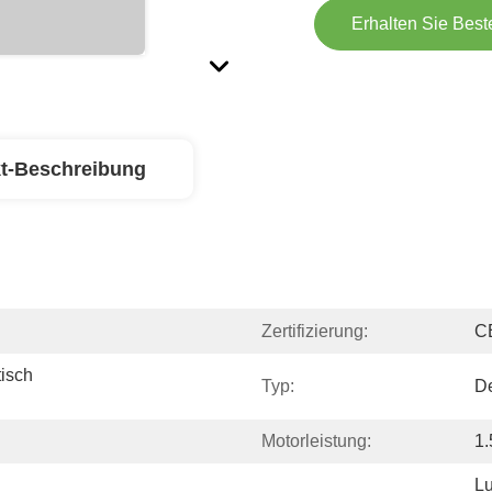
Erhalten Sie Best
t-Beschreibung
Zertifizierung:
C
sch 
Typ:
De
Motorleistung:
1
Lu