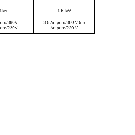
.1kw
1.5 kW
ere/380V
3.5 Ampere/380 V 5,5
ere/220V
Ampere/220 V