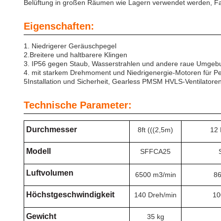
Belüftung in großen Räumen wie Lagern verwendet werden, Fa
Eigenschaften:
1. Niedrigerer Geräuschpegel
2.
Breitere und haltbarere Klingen
3. IP56 gegen Staub, Wasserstrahlen und andere raue Umge
4. mit starkem Drehmoment und Niedrigenergie-Motoren für 
5Installation und Sicherheit, Gearless PMSM HVLS-Ventilatoren s
Technische Parameter:
Durchmesser
8ft (((2,5m)
12 
Modell
SFFCA25
Luftvolumen
6500 m3/min
86
Höchstgeschwindigkeit
140 Dreh/min
10
Gewicht
35 kg