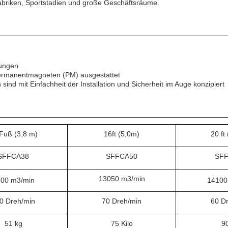
briken, Sportstadien und große Geschäftsräume.
bungen
Permanentmagneten (PM) ausgestattet
ind mit Einfachheit der Installation und Sicherheit im Auge konzipiert
Fuß (3,8 m)
16ft (5,0m)
20 ft
SFFCA38
SFFCA50
SF
13050 m3/min
00 m3/min
14100
0 Dreh/min
70 Dreh/min
60 D
51 kg
75 Kilo
9