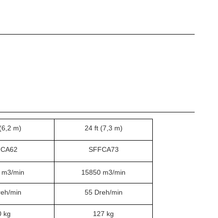
 (6,2 m)
24 ft (7,3 m)
FCA62
SFFCA73
 m3/min
15850 m3/min
reh/min
55 Dreh/min
0 kg
127 kg