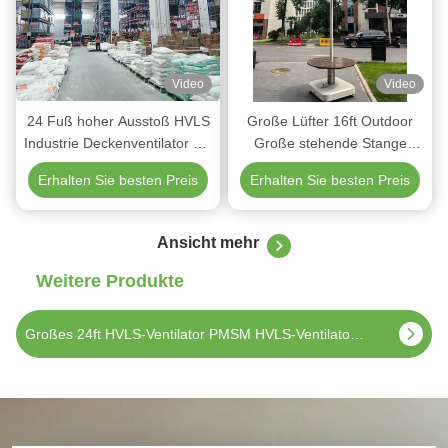
Video
Video
24 Fuß hoher Ausstoß HVLS
Große Lüfter 16ft Outdoor
Industrie Deckenventilator mit
Große stehende Stange
überlegenem Luftstrom
Lüfter wasserdicht IP65
Erhalten Sie besten Preis
Erhalten Sie besten Preis
Ansicht mehr
Weitere Produkte
0.5KW tragbare Fußbodenventilatoren mit Rädern HVLS Industrieventilatoren 220V/380V