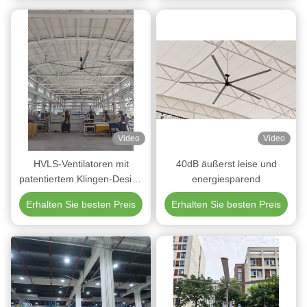
Video
Video
HVLS-Ventilatoren mit
40dB äußerst leise und
patentiertem Klingen-Design
energiesparend
liefern 25% mehr Luftstrom
Erhalten Sie besten Preis
Erhalten Sie besten Preis
bei gleicher Drehzahl