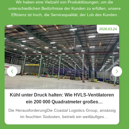
Wir haben eine Vielzahl von Produktlösungen, um die
unterschiedlichen Bedürfnisse der Kunden zu erfüllen, unsere
Effizienz ist hoch, die Servicequalität, der Lob des Kunden.
2026.03.24
Kühl unter Druck halten: Wie HVLS-Ventilatoren
ein 200 000 Quadratmeter großes
Distributionszentrum verwandelten
Die HerausforderungDie Coastal Logistics Group, ansässig
im feuchten Südosten, betrieb ein weitläufiges
Distributionszentrum von 18.580 Quadratmetern, in dem die