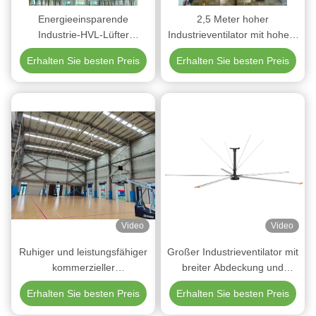
sie zu einem Gesprächsthema geworden – die Leute fragen
Energieeinsparende
2,5 Meter hoher
jede Woche danach. Und der Komfort während der
Industrie-HVL-Lüfter
Industrieventilator mit hohem
Sommerdienste ist Tag und Nacht.“ — Lagerleiter
Hochströmungs-Lüfter für
Luftstrom für maximale
Erhalten Sie besten Preis
Erhalten Sie besten Preis
industrielle Belüftung und
Kühlung und Belüftung
Fabrikkühlung
Video
Video
Ruhiger und leistungsfähiger
Großer Industrieventilator mit
kommerzieller
breiter Abdeckung und
Deckenventilator
PMSM-Technologie bis zu
Erhalten Sie besten Preis
Erhalten Sie besten Preis
Permanenter Magnetmotor
1000 m² pro Ventilator