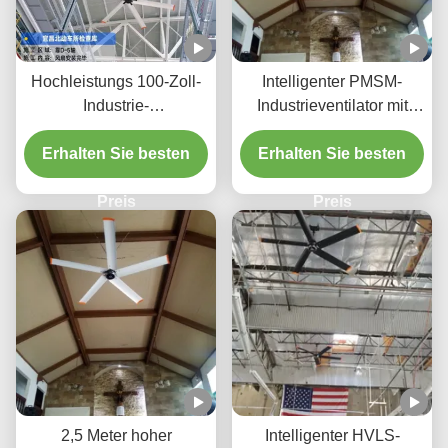
Hochleistungs 100-Zoll-
Intelligenter PMSM-
Industrie-
Industrieventilator mit
Deckenventilator für
geringem Geräuschpegel
große Lagerhallen mit
Erhalten Sie besten
Erhalten Sie besten
für globale
bürstenlosem
Lüftungslösungen
Wechselstrommotor
Preis
Preis
2,5 Meter hoher
Intelligenter HVLS-