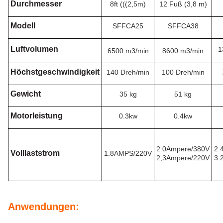
Durchmesser
8ft (((2,5m)
12 Fuß (3,8 m)
Modell
SFFCA25
SFFCA38
Luftvolumen
1
6500 m3/min
8600 m3/min
Höchstgeschwindigkeit
140 Dreh/min
100 Dreh/min
Gewicht
35 kg
51 kg
Motorleistung
0.3kw
0.4kw
2.0Ampere/380V
2.
Volllaststrom
1.8AMPS/220V
2,3Ampere/220V
3.
Anwendungen: