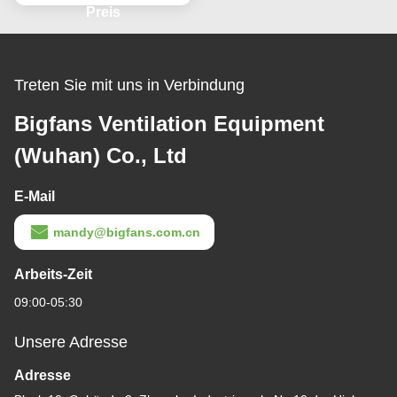
hnhöfe
Preis
Treten Sie mit uns in Verbindung
Bigfans Ventilation Equipment
(Wuhan) Co., Ltd
E-Mail
mandy@bigfans.com.cn
Arbeits-Zeit
09:00-05:30
Unsere Adresse
Adresse