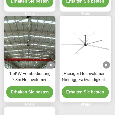
Erhalten Sie besten
Kühlmotor
Erhalten Sie besten
Vertriebszentren
Preis
Preis
1.5KW Fernbedienung
Riesiger Hochvolumen-
7.3m Hochvolumen
Niedriggeschwindigkeitsv
Deckenventilatoren 5
entilator 7.3M
Blade HVLS Ventilator für
Erhalten Sie besten
Durchmesser Industrieller
Erhalten Sie besten
Stadien
Deckenventilator 0.75KW
Preis
Preis