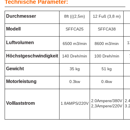
Technische Parameter:
Durchmesser
8ft (((2,5m)
12 Fuß (3,8 m)
Modell
SFFCA25
SFFCA38
Luftvolumen
1
6500 m3/min
8600 m3/min
Höchstgeschwindigkeit
140 Dreh/min
100 Dreh/min
Gewicht
35 kg
51 kg
Motorleistung
0.3kw
0.4kw
2.0Ampere/380V
2.
Volllaststrom
1.8AMPS/220V
2,3Ampere/220V
3.