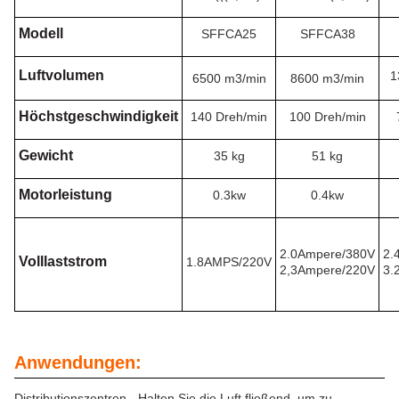
Modell
SFFCA25
SFFCA38
Luftvolumen
1
6500 m3/min
8600 m3/min
Höchstgeschwindigkeit
140 Dreh/min
100 Dreh/min
Gewicht
35 kg
51 kg
Motorleistung
0.3kw
0.4kw
2.0Ampere/380V
2.
Volllaststrom
1.8AMPS/220V
2,3Ampere/220V
3.
Anwendungen:
Distributionszentren - Halten Sie die Luft fließend, um zu