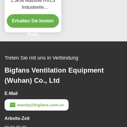
1.5KW Massive HVLS
Industrielle
Deckenventilatoren Hohe
Luftströmung Niedrige
Erhalten Sie besten
Drehzahlen
Deckenventilatoren
Preis
Treten Sie mit uns in Verbindung
Bigfans Ventilation Equipment
(Wuhan) Co., Ltd
E-Mail
mandy@bigfans.com.cn
Arbeits-Zeit