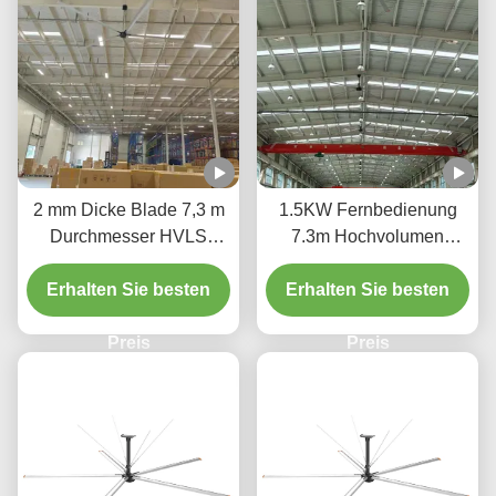
2 mm Dicke Blade 7,3 m
1.5KW Fernbedienung
Durchmesser HVLS
7.3m Hochvolumen
Deckenventilatoren für
Deckenventilatoren 5
Erhalten Sie besten
Vertriebszentren
Blade HVLS Ventilator für
Erhalten Sie besten
Stadien
Preis
Preis