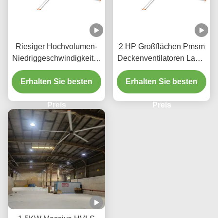
Riesiger Hochvolumen-
2 HP Großflächen Pmsm
Niedriggeschwindigkeitsv
Deckenventilatoren Lager
entilator 7.3M
HVLS Ventilator 220V
Durchmesser Industrieller
Erhalten Sie besten
Erhalten Sie besten
Deckenventilator 0.75KW
Preis
Preis