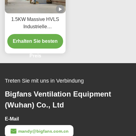
1.5KW Massive HVLS
Industrielle
Deckenventilatoren Hohe
Luftströmung Niedrige
Erhalten Sie besten
Drehzahlen
Deckenventilatoren
Preis
Treten Sie mit uns in Verbindung
Bigfans Ventilation Equipment
(Wuhan) Co., Ltd
E-Mail
mandy@bigfans.com.cn