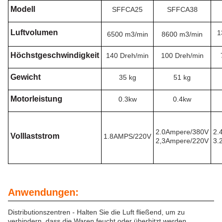
Modell
SFFCA25
SFFCA38
Luftvolumen
1
6500 m3/min
8600 m3/min
Höchstgeschwindigkeit
140 Dreh/min
100 Dreh/min
Gewicht
35 kg
51 kg
Motorleistung
0.3kw
0.4kw
2.0Ampere/380V
2.
Volllaststrom
1.8AMPS/220V
2,3Ampere/220V
3.
Anwendungen:
Distributionszentren - Halten Sie die Luft fließend, um zu
verhindern, dass die Waren feucht oder überhitzt werden.