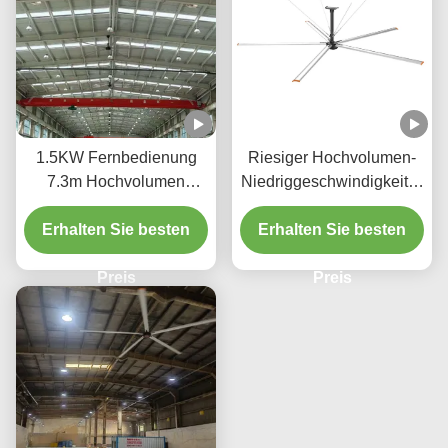
1.5KW Fernbedienung
Riesiger Hochvolumen-
7.3m Hochvolumen
Niedriggeschwindigkeitsv
Deckenventilatoren 5
entilator 7.3M
Blade HVLS Ventilator für
Erhalten Sie besten
Durchmesser Industrieller
Erhalten Sie besten
Stadien
Deckenventilator 0.75KW
Preis
Preis