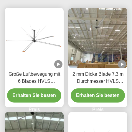
Große Luftbewegung mit
2 mm Dicke Blade 7,3 m
6 Blades HVLS
Durchmesser HVLS
Deckenventilator mit
Deckenventilatoren für
Erhalten Sie besten
Kühlmotor
Erhalten Sie besten
Vertriebszentren
Preis
Preis