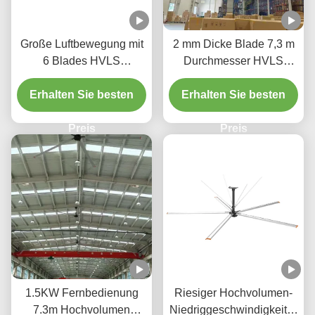
Große Luftbewegung mit
2 mm Dicke Blade 7,3 m
6 Blades HVLS
Durchmesser HVLS
Deckenventilator mit
Deckenventilatoren für
Erhalten Sie besten
Kühlmotor
Erhalten Sie besten
Vertriebszentren
Preis
Preis
1.5KW Fernbedienung
Riesiger Hochvolumen-
7.3m Hochvolumen
Niedriggeschwindigkeitsv