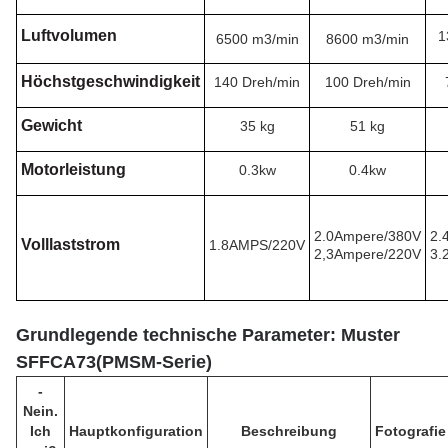
Luftvolumen
1
6500 m3/min
8600 m3/min
Höchstgeschwindigkeit
140 Dreh/min
100 Dreh/min
Gewicht
35 kg
51 kg
Motorleistung
0.3kw
0.4kw
2.0Ampere/380V
2.
Volllaststrom
1.8AMPS/220V
2,3Ampere/220V
3.
Grundlegende technische Parameter: Muster
SFFCA73
(
PMSM-Serie
)
-
Nein.
Ich
Hauptkonfiguration
Beschreibung
Fotografie