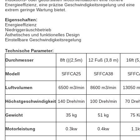
Energieeffizienz, eine präzise Geschwindigkeitsregelung und eine
extrem geringe Wartung bietet.
Eigenschaften:
Energieeffizienz
Niedriggeräuschbetrieb
Ästhetisches und funktionelles Design
Einstellbare Geschwindigkeitsregelung
Technische Parameter:
Durchmesser
8ft (((2,5m)
12 Fuß (3,8 m)
16ft (
Modell
SFFCA25
SFFCA38
SFFC
Luftvolumen
6500 m3
/min
8600 m3
/min
13050 
Höchstgeschwindigkeit
140 Dreh/min
100 Dreh/min
70 Dre
Gewicht
35 kg
51 kg
75 Ki
Motorleistung
0.3kw
0.4kw
1.1