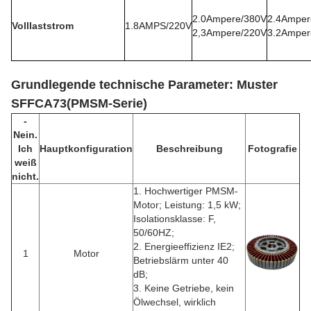
2.0Ampere/380V
2.4Amper
Volllaststrom
1.8AMPS/220V
2,3Ampere/220V
3.2Amper
Grundlegende technische Parameter: Muster
SFFCA73
(
PMSM-Serie
)
-
Nein.
Ich
Hauptkonfiguration
Beschreibung
Fotografie
weiß
nicht.
1. Hochwertiger PMSM-
Motor; Leistung: 1,5 kW;
Isolationsklasse: F,
50/60HZ;
2. Energieeffizienz IE2;
1
Motor
Betriebslärm unter 40
dB;
3. Keine Getriebe, kein
Ölwechsel, wirklich