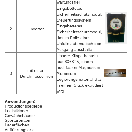
wartungsfrei;
Eingebettetes
Sicherheitsschutzmodul,
Steuerungssystem:
Eingebettetes
2
Inverter
Sicherheitsschutzmodul,
das im Falle eines
Unfalls automatisch den
Ausgang abschaltet.
Unsere Klinge besteht
aus 6063T5, einem
hochfesten Magnesium-
mit einem
3
Aluminium-
Durchmesser von
Legierungsmaterial, das
in einem Stück extrudiert
wird.
Anwendungen:
Produktionsbetriebe
Logistiklager
Gewächshäuser
Sportarenaen
Lagerflächen
Aufführungsorte