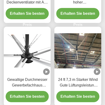
Deckenventilator mit AC-
hoher
Motor Fernbedienung
Luftdurchflusskapazität
Erhalten Sie besten
Erhalten Sie besten
24 Fuß
Industriedeckenventilator
Preis
Preis
Gewaltige Durchmesser
24 ft 7,3 m Starker Wind
Gewerbefachhaus
Gute Lüftungsleistung
Deckenventilatoren 5
Große Abdeckungsfläche
Blade HVLS Ventilator
Erhalten Sie besten
Erhalten Sie besten
HVls Ventilator
40dB