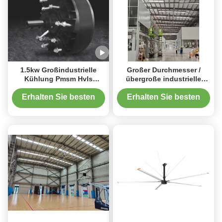
1.5kw Großindustrielle
Großer Durchmesser /
Kühlung Pmsm Hvls
übergroße industrielle
Ventilator Motor
HVLS-Ventilatoren PMSM-
Serie 24ft 1,5KW
Erhalten Sie besten
Erhalten Sie besten
Preis
Preis