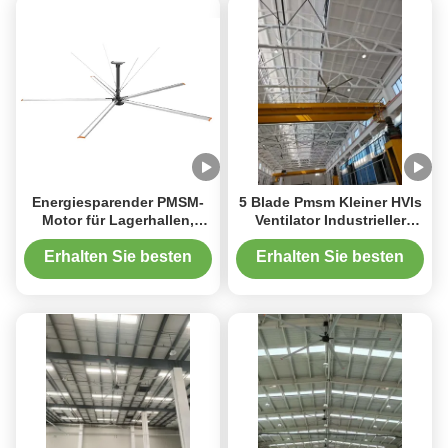
Energiesparender PMSM-
5 Blade Pmsm Kleiner HVls
Motor für Lagerhallen,
Ventilator Industrieller
verwendeter riesiger
Deckenventilator Für
Industrie-HVLS-Ventilator
Basketballplatz
Erhalten Sie besten
Erhalten Sie besten
Preis
Preis