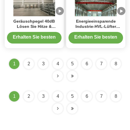
Geräuschpegel 40dB
Energieeinsparende
Lösen Sie Hitze &
Industrie-HVL-Lüfter
stehende Luft mit 24ft
Hochströmungs-Lüfter für
HVLS-Ventilatoren
industrielle Belüftung und
Erhalten Sie besten
Erhalten Sie besten
Fabrikkühlung
Preis
Preis
1
2
3
4
5
6
7
8
1
2
3
4
5
6
7
8