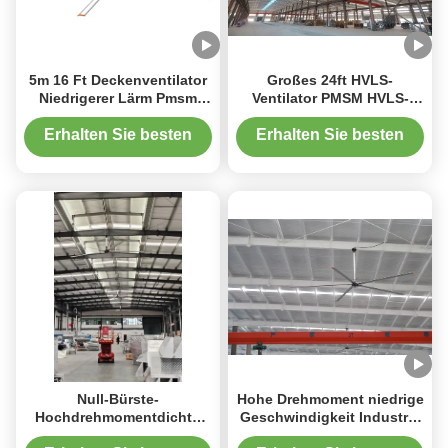
5m 16 Ft Deckenventilator
Großes 24ft HVLS-
Niedrigerer Lärm Pmsm
Ventilator PMSM HVLS-
HVLS Ventilator Für Kirche
Ventilator-Hängeranlage
Und Stadion
für gewerbliche Räume
Erhalten Sie besten
Erhalten Sie besten
Preis
Preis
Null-Bürste-
Hohe Drehmoment niedrige
Hochdrehmomentdichte
Geschwindigkeit Industrie
PMSM-HVLS-Ventilator mit
HVLS Ventilatoren