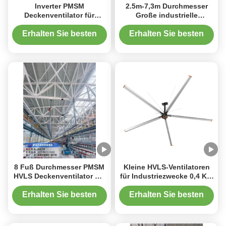
Inverter PMSM
2.5m-7,3m Durchmesser
Deckenventilator für
Große industrielle
Turnhallen und
Deckenventilatoren
Sportanlagen Lüftung
Herstellungsanlage HVLS-
Erhalten Sie besten
Erhalten Sie besten
Ventilatoren
Preis
Preis
8 Fuß Durchmesser PMSM
Kleine HVLS-Ventilatoren
HVLS Deckenventilator mit
für Industriezwecke 0,4 KW
6 Flügeln für
PMSM Deckenventilatoren
Hochgeschwindigkeitsbahnhöfe
ohne Ölwechsel
Erhalten Sie besten
Erhalten Sie besten
Preis
Preis