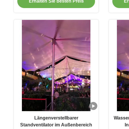
Erhalten Sie besten Preis
Er
Längenverstellbarer
Wasser
Standventilator im Außenbereich
In