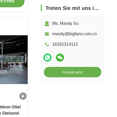
en Preis
Treten Sie mit uns in Verbindung
Ms. Mandy Xu
mandy@bigfans.com.cn
18162314113
Kontakt jetzt
tdoor-Stiel
en Stehende