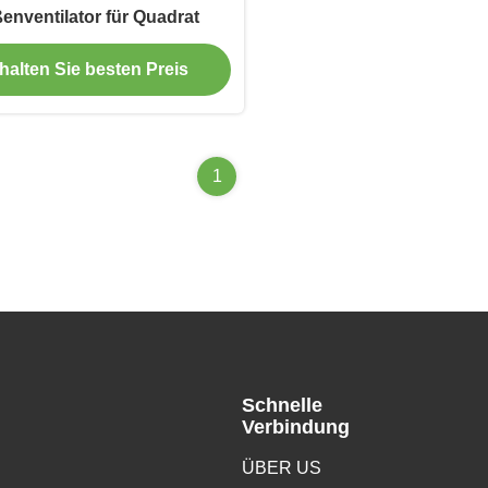
enventilator für Quadrat
halten Sie besten Preis
1
Schnelle
Verbindung
ÜBER US