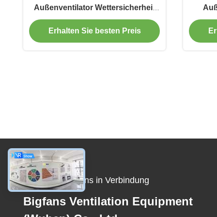
Außenventilator Wettersicherheit
Auß
für Parks 5 Klingen
Erhalten Sie besten Preis
Er
Treten Sie mit uns in Verbindung
Bigfans Ventilation Equipment