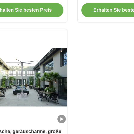
esium-Aluminium-Klingen
Terrassenventilator m
halten Sie besten Preis
Erhalten Sie best
ische, geräuscharme, große