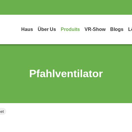
Haus
Über Us
Produits
VR-Show
Blogs
L
Pfahlventilator
net