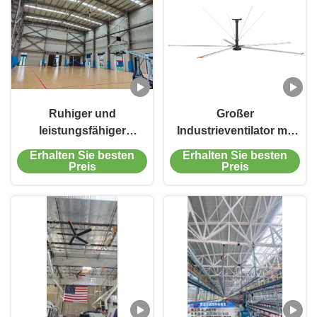
Ruhiger und
Großer
leistungsfähiger
Industrieventilator mit
kommerzieller
breiter Abdeckung und
Erhalten Sie besten
Erhalten Sie besten
Deckenventilator
PMSM-Technologie bis
Preis
Preis
Permanenter
zu 1000 m² pro
Magnetmotor
Ventilator