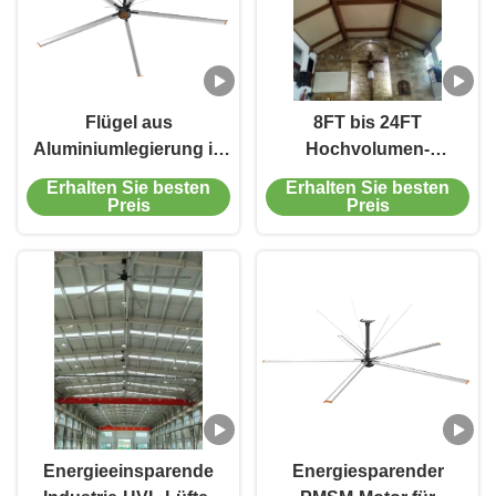
Flügel aus
8FT bis 24FT
Aluminiumlegierung in
Hochvolumen-
Luftfahrtqualität für
Langsamlaufventilator
Erhalten Sie besten
Erhalten Sie besten
industrielle HVLS-
für Turnhallen &
Preis
Preis
Deckenventilatoren
Logistikzentren
Energieeinsparende
Energiesparender