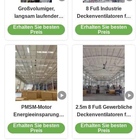
Großvolumiger,
8 Fuß Industrie
langsam laufender
Deckenventilatoren für
Ventilator,
gewerbliche
Erhalten Sie besten
Erhalten Sie besten
kundenspezifische
Unterhaltungsbereiche
Preis
Preis
Größe für Lagerhallen &
Logistikzentren
PMSM-Motor
2.5m 8 Fuß Gewerbliche
Energieeinsparung
Deckenventilatoren für
Große industrielle
Fitnessstudios
Erhalten Sie besten
Erhalten Sie besten
Deckenventilatoren mit
Verbesserte
Preis
Preis
intelligenter Steuerung
Luftzirkulation