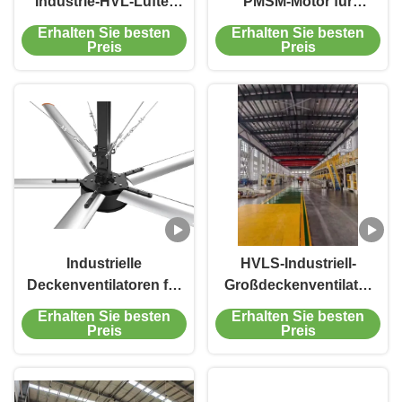
Industrie-HVL-Lüfter
PMSM-Motor für
Hochströmungs-Lüfter
Lagerhallen,
Erhalten Sie besten
Erhalten Sie besten
für industrielle
verwendeter riesiger
Preis
Preis
Belüftung und
Industrie-HVLS-
Fabrikkühlung
Ventilator
Industrielle
HVLS-Industriell-
Deckenventilatoren für
Großdeckenventilator
Fabriken und
für Fitnessstudios und
Erhalten Sie besten
Erhalten Sie besten
Werkstätten,
Ausstellungshallen,
Preis
Preis
Energiesparende Lüfter
geräuscharm
220/380V