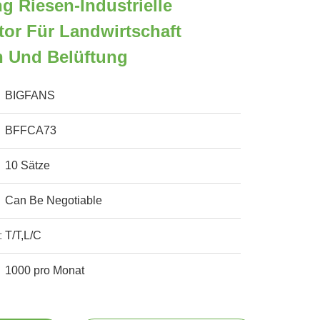
g Riesen-Industrielle
tor Für Landwirtschaft
on Und Belüftung
BIGFANS
BFFCA73
10 Sätze
Can Be Negotiable
:
T/T,L/C
1000 pro Monat