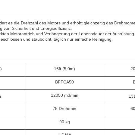
iert es die Drehzahl des Motors und erhöht gleichzeitig das Drehmoment
 von Sicherheit und Energieeffizienz.
ekten Motorantrieb und Verlängerung der Lebensdauer der Ausrüstung
geschlossen und staubdicht, täglich nur einfache Reinigung.
)
16ft (5,0m)
20
BFFCA50
12050 m3/min
n
13
75 Dreh/min
60
90 kg