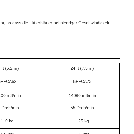
, so dass die Lüfterblätter bei niedriger Geschwindigkeit
.
 ft (6,2 m)
24 ft (7,3 m)
BFFCA62
BFFCA73
100 m3/min
14060 m3/min
 Dreh/min
55 Dreh/min
110 kg
125 kg