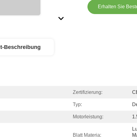
Erhalten Sie Best
t-Beschreibung
Zertifizierung:
C
Typ:
De
Motorleistung:
1
Lu
Blatt Materia:
M