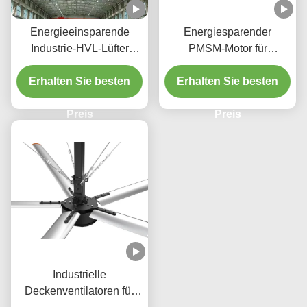
Energieeinsparende
Energiesparender
Industrie-HVL-Lüfter
PMSM-Motor für
Hochströmungs-Lüfter für
Lagerhallen, verwendeter
industrielle Belüftung und
Erhalten Sie besten
riesiger Industrie-HVLS-
Erhalten Sie besten
Fabrikkühlung
Ventilator
Preis
Preis
Industrielle
Deckenventilatoren für