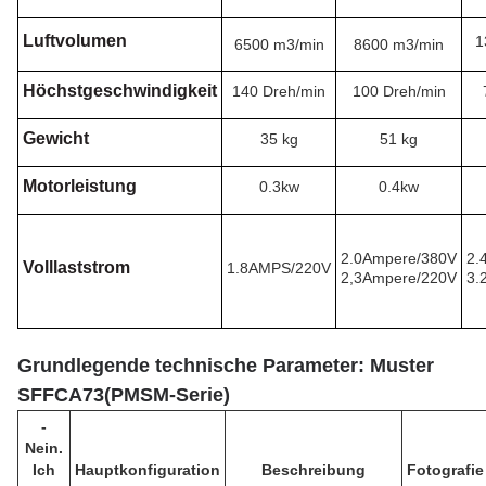
Luftvolumen
1
6500 m3/min
8600 m3/min
Höchstgeschwindigkeit
140 Dreh/min
100 Dreh/min
Gewicht
35 kg
51 kg
Motorleistung
0.3kw
0.4kw
2.0Ampere/380V
2.
Volllaststrom
1.8AMPS/220V
2,3Ampere/220V
3.
Grundlegende technische Parameter: Muster
SFFCA73
(
PMSM-Serie
)
-
Nein.
Ich
Hauptkonfiguration
Beschreibung
Fotografie