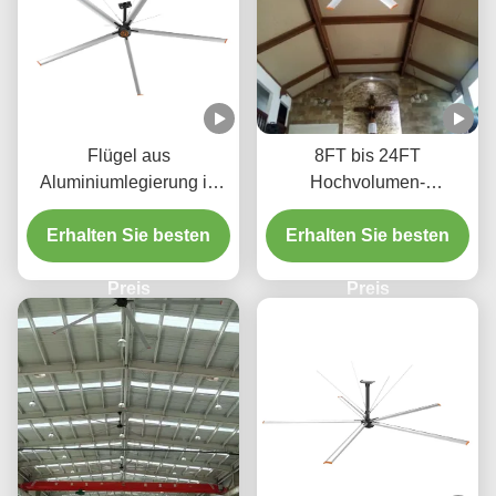
Flügel aus
8FT bis 24FT
Aluminiumlegierung in
Hochvolumen-
Luftfahrtqualität für
Langsamlaufventilator für
Erhalten Sie besten
industrielle HVLS-
Erhalten Sie besten
Turnhallen &
Deckenventilatoren
Logistikzentren
Preis
Preis