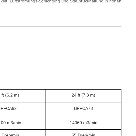
keit, Luftströmungs-Schichtung und Staubrückhaltung in hohen
 ft (6,2 m)
24 ft (7,3 m)
BFFCA62
BFFCA73
100 m3/min
14060 m3/min
 Dreh/min
55 Dreh/min