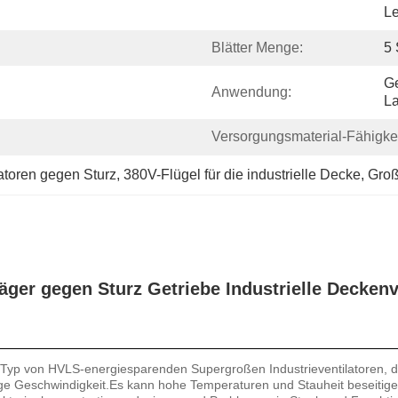
Le
Blätter Menge:
5 
Ge
Anwendung:
La
Versorgungsmaterial-Fähigkei
atoren gegen Sturz
, 
380V-Flügel für die industrielle Decke
, 
Groß
r gegen Sturz Getriebe Industrielle Deckenve
er Typ von HVLS-energiesparenden Supergroßen Industrieventilatoren,
nge Geschwindigkeit.Es kann hohe Temperaturen und Stauheit beseitigen