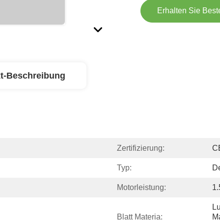
Erhalten Sie Best
t-Beschreibung
Zertifizierung:
C
Typ:
De
Motorleistung:
1
Lu
Blatt Materia:
M