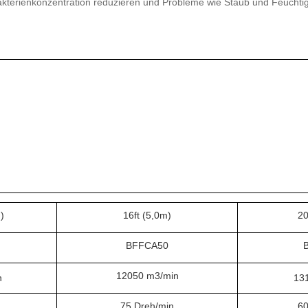
akterienkonzentration reduzieren und Probleme wie Staub und Feuchtig
)
16ft (5,0m)
20
BFFCA50
12050 m3/min
n
13
75 Dreh/min
60