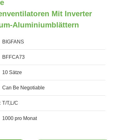
be
nventilatoren Mit Inverter
um-Aluminiumblättern
BIGFANS
BFFCA73
10 Sätze
Can Be Negotiable
:
T/T,L/C
1000 pro Monat