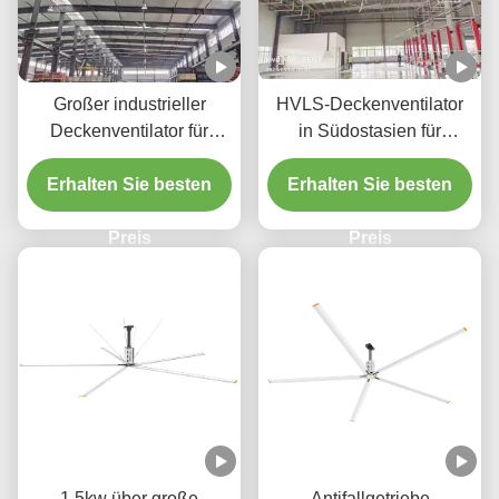
Großer industrieller
HVLS-Deckenventilator
Deckenventilator für
in Südostasien für
Lager und Werkstatt mit
verschiedene Größen mit
Getriebeantriebsmotor
Erhalten Sie besten
Erhalten Sie besten
Getriebemotor 40dB
Preis
Preis
1.5kw über große
Antifallgetriebe