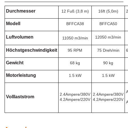
Durchmesser
12 Fuß (3,8 m)
16ft (5,0m)
2
Modell
BFFCA38
BFFCA50
Luftvolumen
12050 m3/min
11050 m3/min
Höchstgeschwindigkeit
95 RPM
75 Dreh/min
Gewicht
68 kg
90 kg
Motorleistung
1.5 kW
1.5 kW
2.4Ampere/380V
2.4Ampere/380V
Volllaststrom
4.2Ampere/220V
4.2Ampere/220V