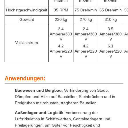
m3/min
m3/min
m3/min
Höchstgeschwindigkeit
95 RPM
75 Dreh/min
65 Dreh/min
5
Gewicht
230 kg
270 kg
310 kg
2.4
2.4
3.5
Ampere/380
Ampere/380
Ampere/380
A
V
V
V
Volllaststrom
4.2
4.2
6.1
Ampere/220
Ampere/220
Ampere/220
A
V
V
V
Anwendungen:
Bauwesen und Bergbau
: Verhinderung von Staub,
Dämpfen und Hitze auf Baustellen, Steinbrüchen und in
Freigruben mit robusten, tragbaren Bauteilen.
Außenlager und Logistik
: Verbesserung der
Luftzirkulation in Schiffswerften, Containerlagern und
Freilagerungen, um Güter vor Feuchtigkeit und