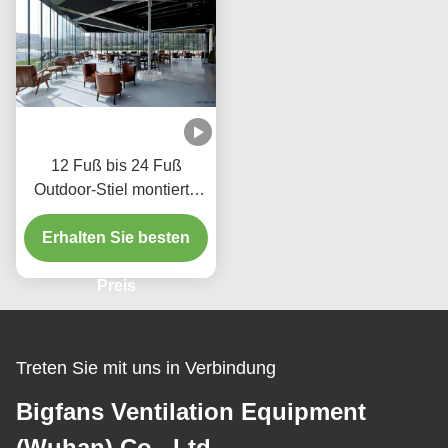
12 Fuß bis 24 Fuß
Outdoor-Stiel montierte
Ventilatoren Stehende
Terrassenventilator mit
Erhalten Sie besten
SEW-Motor
Preis
Treten Sie mit uns in Verbindung
Bigfans Ventilation Equipment
(Wuhan) Co., Ltd