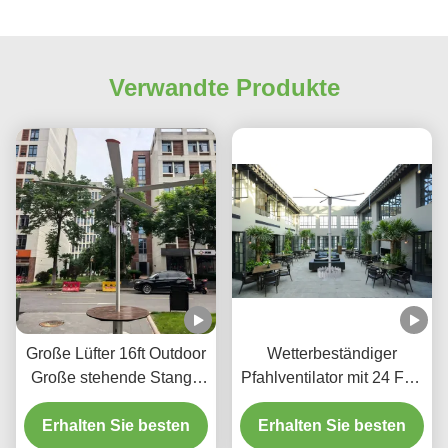
Verwandte Produkte
Große Lüfter 16ft Outdoor
Wetterbeständiger
Große stehende Stange
Pfahlventilator mit 24 Fuß
Lüfter wasserdicht IP65
Durchmesser für
Erhalten Sie besten
Hochzeiten im Freien
Erhalten Sie besten