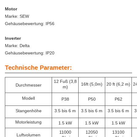
Motor
Marke: SEW
Gehäusebewertung: IP56
Inverter
Marke: Delta
Gehäusebewertung: IP20
Technische Parameter:
12 Fuß (3,8
16ft (5,0m)
20 ft (6,2 m)
24
Durchmesser
m)
Modell
P38
P50
P62
Stangenhöhe
3.5 bis 6 m
3.5 bis 6 m
3.5 bis 6 m
3
Motorleistung
1.5 kW
1.5 kW
1.5 kW
11000
12050
13100
Luftvolumen