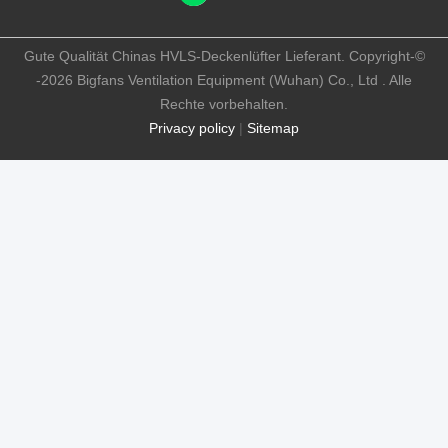
Gute Qualität Chinas HVLS-Deckenlüfter Lieferant. Copyright-©
-2026 Bigfans Ventilation Equipment (Wuhan) Co., Ltd . Alle
Rechte vorbehalten.
Privacy policy
|
Sitemap