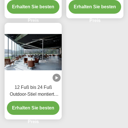
Erhalten Sie besten
Magnesium-Aluminium-
Erhalten Sie besten
Klingen
Preis
Preis
12 Fuß bis 24 Fuß
Outdoor-Stiel montierte
Ventilatoren Stehende
Terrassenventilator mit
Erhalten Sie besten
SEW-Motor
Preis