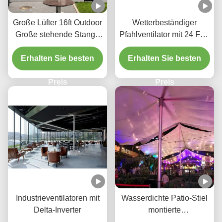
Große Lüfter 16ft Outdoor
Wetterbeständiger
Große stehende Stange
Pfahlventilator mit 24 Fuß
Lüfter wasserdicht IP65
Durchmesser für
Erhalten Sie besten
Hochzeiten im Freien
Erhalten Sie besten
Preis
Preis
Industrieventilatoren mit
Wasserdichte Patio-Stiel
Delta-Inverter
montierte
Industrieventilatoren mit