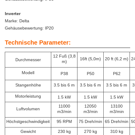
Inverter
Marke: Delta
Gehäusebewertung: IP20
Technische Parameter:
12 Fuß (3,8
16ft (5,0m)
20 ft (6,2 m)
24
Durchmesser
m)
Modell
P38
P50
P62
Stangenhöhe
3.5 bis 6 m
3.5 bis 6 m
3.5 bis 6 m
3
Motorleistung
1.5 kW
1.5 kW
1.5 kW
11000
12050
13100
Luftvolumen
m3/min
m3/min
m3/min
Höchstgeschwindigkeit
95 RPM
75 Dreh/min
65 Dreh/min
5
Gewicht
230 kg
270 kg
310 kg