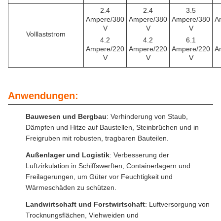
2.4
2.4
3.5
Ampere/380
Ampere/380
Ampere/380
A
V
V
V
Volllaststrom
4.2
4.2
6.1
Ampere/220
Ampere/220
Ampere/220
A
V
V
V
Anwendungen:
Bauwesen und Bergbau
: Verhinderung von Staub,
Dämpfen und Hitze auf Baustellen, Steinbrüchen und in
Freigruben mit robusten, tragbaren Bauteilen.
Außenlager und Logistik
: Verbesserung der
Luftzirkulation in Schiffswerften, Containerlagern und
Freilagerungen, um Güter vor Feuchtigkeit und
Wärmeschäden zu schützen.
Landwirtschaft und Forstwirtschaft
: Luftversorgung von
Trocknungsflächen, Viehweiden und